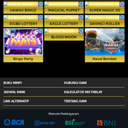
HAWAII BINGO
MAGICAL PUPPET
SUPER MAGIC 5D
SICBO LOTTERY
EAGLE LOTTERY
DAVINCI ROLLER
BLOOD MOON
Bingo Party
Naval Bomber
BUKU MIMPI
HUBUNGI KAMI
JADWAL BANK
KALKULATOR MIX PARLAY
LINK ALTERNATIF
TENTANG KAMI
Metode Pembayaran: