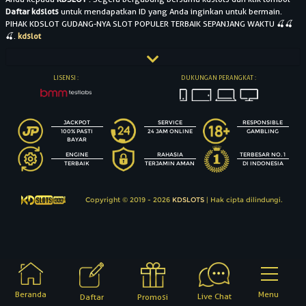
Daftar kdslots
untuk mendapatkan ID yang Anda inginkan untuk bermain.
PIHAK KDSLOT GUDANG-NYA SLOT POPULER TERBAIK SEPANJANG WAKTU 🍒🍒
🍒.
kdslot
LISENSI :
DUKUNGAN PERANGKAT :
JACKPOT
SERVICE
RESPONSIBLE
100% PASTI
24 JAM ONLINE
GAMBLING
BAYAR
ENGINE
RAHASIA
TERBESAR NO. 1
TERBAIK
TERJAMIN AMAN
DI INDONESIA
Copyright © 2019 - 2026
KDSLOTS
| Hak cipta dilindungi.
Menu
Beranda
Live Chat
Daftar
Promosi