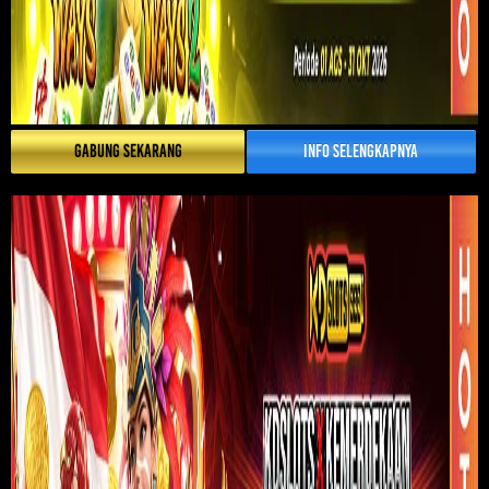
Gabung Sekarang
Info Selengkapnya