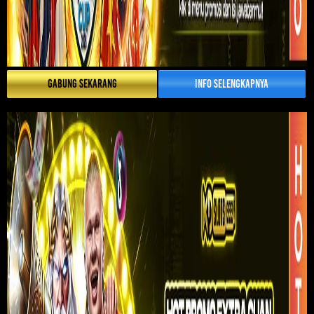
Gabung Sekarang
Info Selengkapnya