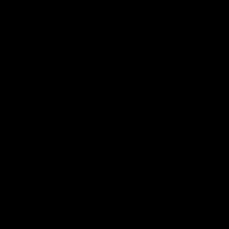
Gabung Sekarang
Info Selengkapnya