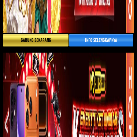
Gabung Sekarang
Info Selengkapnya