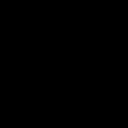
Gabung Sekarang
Info Selengkapnya