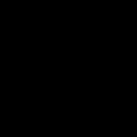
Gabung Sekarang
Info Selengkapnya