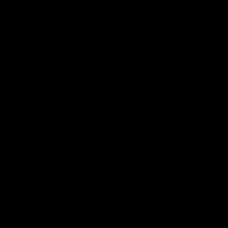
Gabung Sekarang
Info Selengkapnya