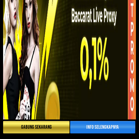
Gabung Sekarang
Info Selengkapnya