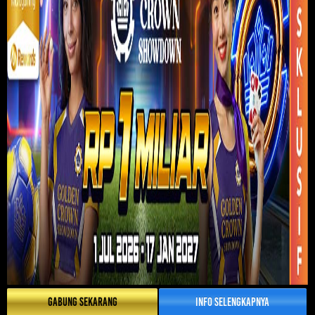
Gabung Sekarang
Info Selengkapnya