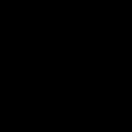
Gabung Sekarang
Info Selengkapnya