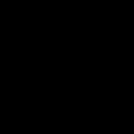
Gabung Sekarang
Info Selengkapnya